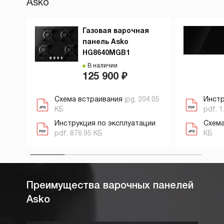
Asko
Газовая варочная
панель Asko
HG8640MGB1
В наличии
125 900 ₽
Схема встраивания
jpg, 204.05
Инстр
КБ
pdf, 1
Инструкция по эксплуатации
Схема
pdf, 876.95 КБ
КБ
Преимущества варочных панелей
Asko