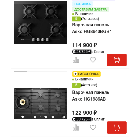
В наличии
5
7
отзывов
Варочная панель
Asko HG8640BGB1
114 900 ₽
28 725
₽
в Сплит
В наличии
5
4
отзыва
Варочная панель
Asko HG1986AB
122 900 ₽
30 725
₽
в Сплит