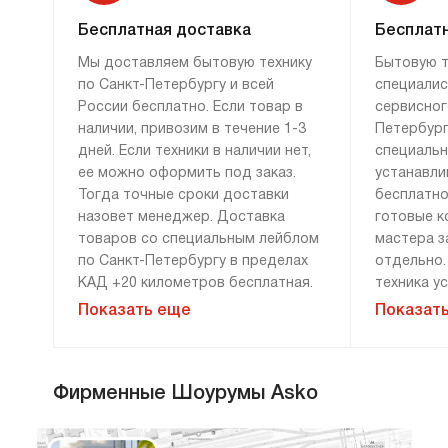
легко моются, выглядят современно и стиль.
Бесплатная доставка
Бесплатн
Система «Газ-контроль» прекратит подачу
Мы доставляем бытовую технику
Бытовую т
газа, если огонь, например, залило.
по Санкт-Петербургу и всей
специалис
Обратите внимание на интересную модель:
России бесплатно. Если товар в
сервисног
HG1145AB
длинная, но узкая, и вы сможете
наличии, привозим в течение 1-3
Петербург
частично использовать столешницу,
дней. Если техники в наличии нет,
специаль
ее можно оформить под заказ.
устанавли
в которую на встроена.
Тогда точные сроки доставки
бесплатно
Электрические варочные
назовет менеджер. Доставка
готовые к
поверхности
товаров со специальным лейблом
мастера з
по Санкт-Петербургу в пределах
отдельно.
Электрические варочные панели Аско
КАД +20 километров бесплатная.
техника у
делаются с применением
По России привозим технику
Дополните
Показать еще
Показат
ультрасовременной технологии Hi-Light. Это
бесплатно, если сумма заказа
демонтажу
значит, что нагревательные элементы
составляет 100 000 рублей и
монтажу н
более. Доставка за 0 рублей
оплачива
делаются не в виде спирали, а в виде
Фирменные Шоурумы Asko
возможна только при 100%
расценки 
плоской, гофрированной ленты, и такие
предоплате. Дополнительные
менеджера
конфорки нагреваются почти мгновенно, что
условия уточняйте у менеджера.
«Сервис».