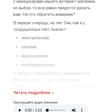
с менеджерами нашего интернет-магазина,
но выбор-то все равно придется делать
вам. На что обратить внимание?
В первую очередь, на тип. Они, как и у
традиционных плит, бывают:
электрическая;
газовая;
индукционная;
комбинированная.
Отличия от обычной плиты заключаются,
прежде всего, в том, что варочная
поверхность встраивается в столешницу в
Читать подробнее
любом удобном для вас месте, занимает
намного меньше места, управление
Прослушайте аудио описание
находится прямо на панели, а духовой шкаф