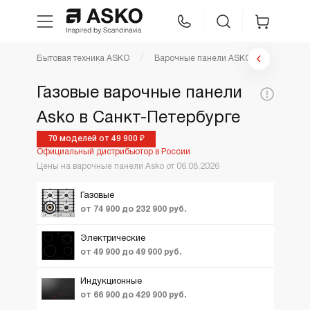
Фильтр варочные панели
Бытовая техника ASKO
Варочные панели ASKO
WhatsApp
Сравнение
Избранное
Цена по возрастанию
Газовые варочные панели
По популярности
Цена,
Asko в Санкт-Петербурге
Техника для кухни
29900
429900
Тип:
Цве
1
руб:
Новинки
70 моделей от 49 900 ₽
Официальный дистрибьютор в России
Ещё фильтры
Вид
1
ТОП лучших
Уход за бельем
Газовая
Цены на варочные панели Asko от 06.08.2026
Hi-light
Акции и Скидки
Газовые
Asko Professional
Индукционная
от 74 900 до 232 900 руб.
Комбинированная
+ индукция)
Аксессуары
Электрические
от 49 900 до 49 900 руб.
Шоу-рум
Индукционные
от 66 900 до 429 900 руб.