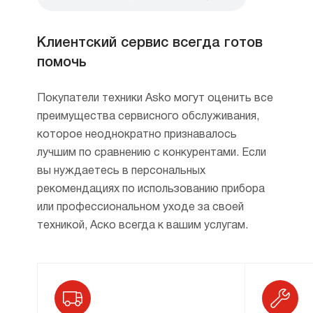
можно (и даже лучше) размещать не под
ней. А еще по цвету чаще бывает черная,
чем белая.
Клиентский сервис всегда готов
помочь
Также важным критерием при выборе
являются размер и разные опции.
Рассмотрим все это подробнее.
Покупатели техники Asko могут оценить все
преимущества сервисного обслуживания,
которое неоднократно признавалось
лучшим по сравнению с конкурентами. Если
вы нуждаетесь в персональных
рекомендациях по использованию прибора
Газовые варочные панели
или профессиональном уходе за своей
техникой, Аско всегда к вашим услугам.
Если у вас централизованное
газоснабжение, конечно, проще всего купить
газовую варочную панель. Они бывают
на металле и на стеклокерамике, конфорки
из съемных чугунных рассекателей, которые