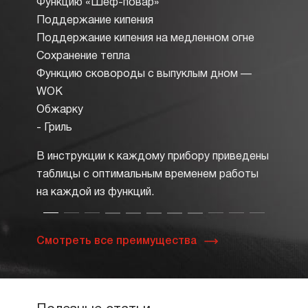
Функцию «Шеф-повар»
стрелк
Поддержание кипения
пламен
Поддержание кипения на медленном огне
до сла
Сохранение тепла
спичек
Функцию сковороды с выпуклым дном —
WOK
Обжарку
- Гриль
В инструкции к каждому прибору приведены
таблицы с оптимальным временем работы
на каждой из функций.
Смотреть все преимущества