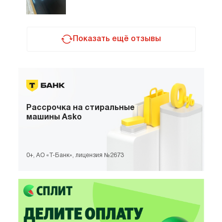
передвигаешь, то настройки передвигаются
интенсивная программа, ее можно включить при
вместе с посудой.
жарке на гриле. Вообще благодаря большим
конфоркам стало удобнее пользоваться
овальной сковородой для гриля.
Показать ещё отзывы
Рассрочка
на стиральные
машины Asko
0+, АО «Т-Банк», лицензия №2673