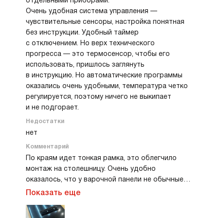
отдельными приборами.
Очень удобная система управления —
чувствительные сенсоры, настройка понятная
без инструкции. Удобный таймер
с отключением. Но верх технического
прогресса — это термосенсор, чтобы его
использовать, пришлось заглянуть
в инструкцию. Но автоматические программы
оказались очень удобными, температура четко
регулируется, поэтому ничего не выкипает
и не подгорает.
Недостатки
нет
Комментарий
По краям идет тонкая рамка, это облегчило
монтаж на столешницу. Очень удобно
оказалось, что у варочной панели не обычные
конфорки, а прямоугольные зоны бридж,
Очень удобно, что вытяжка включается вместе
Показать еще
которые можно объединить. Варочная зона
с варкой и мощность работы увеличивается,
распознает посуду, если кастрюлю
если увеличиваешь мощность конфорки. Есть