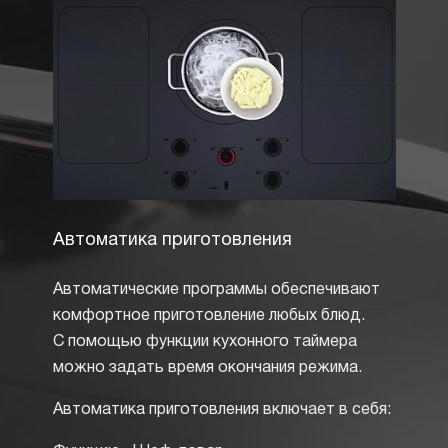
Автоматика приготовления
Элек
Автоматические программы обеспечивают
Налич
комфортное приготовление любых блюд.
являе
С помощью функции кухонного таймера
работа
можно задать время окончания режима.
нагрев
присут
Автоматика приготовления включает в себя:
панеля
конфор