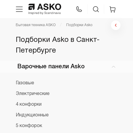
Бытовая техника ASKO
Подборки Asko
WhatsApp
Сравнение
Избранное
Подборки Asko в Санкт-
Петербурге
Техника для кухни
Варочные панели Asko
Уход за бельем
Газовые
Asko Professional
Электрические
Аксессуары
4 конфорки
Индукционные
Шоу-рум
5 конфорок