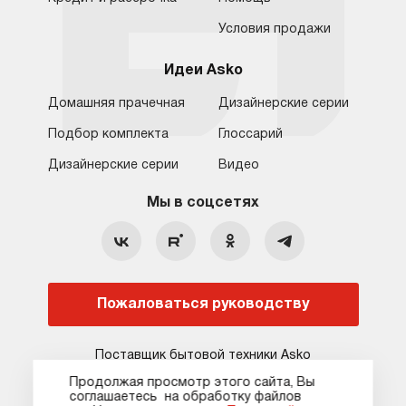
Условия продажи
Идеи Asko
Домашняя прачечная
Дизайнерские серии
Подбор комплекта
Глоссарий
Обратная связь
Санкт-Петербург
Дизайнерские серии
Видео
Москва
8 (800) 555-17-98
8 (812) 425-31-64
Мы в соцсетях
Санкт-Петербург
Бесплатно для регионов
c 09:00 до 22:00 без выходных
hello@asko-shop.ru
Краснодар
О компании
Ремонт
Ростов-на-Дону
Пожаловаться руководству
Оплата
Контакты
Доставка
Статьи и акции
Поставщик бытовой техники Asko
Сервисные центры
Кредит и рассрочка
Продолжая просмотр этого сайта, Вы
соглашаетесь на обработку файлов