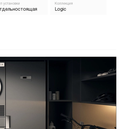
п установки
Коллекция
тдельностоящая
Logic