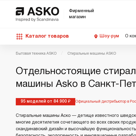
Фирменный
магазин
Каталог товаров
Шоу-рум
О ко
Бытовая техника ASKO
Стиральные машины ASKO
П
С
С
Д
Техника для кухни
Отдельностоящие стира
п
Ш
О
О
С
машины Asko в Санкт-Пе
Д
П
М
Уход за бельем
В
Б
95 моделей от 84 900 ₽
Официальный дистрибьютор в Ро
П
Д
Asko Professional
Стиральные машины Аско — детище известного шведск
В
Д
многие десятилетия сочетающего во всех своих проду
скандинавский дизайн и высочайшую функциональность
Аксессуары
безопасность, экологичность и инновационные разрабо