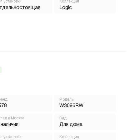
п установки
Коллекция
тдельностоящая
Logic
ренд
Модель
578
W3096RW
лад в Москве
Вид
 наличии
Для дома
п установки
Коллекция