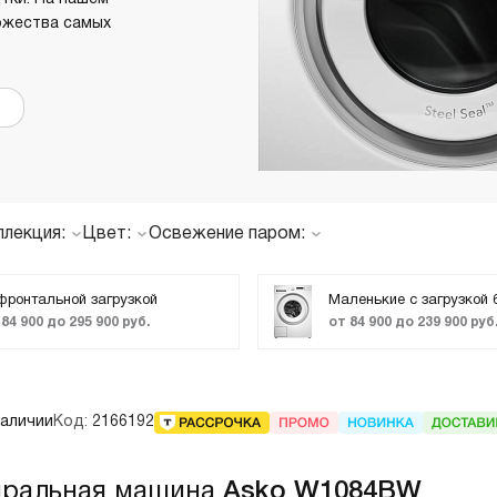
олодильники
Винные шкафы
ожества самых
днокамерные
вухкамерные
страиваемые
инные шкафы
орозильники
акууматоры
ллекция:
Цвет:
Освежение паром:
Classic
Есть
фронтальной загрузкой
Маленькие с загрузкой 6
 84 900 до 295 900 руб.
от 84 900 до 239 900 руб
Logic
Style
наличии
Код:
2166192
иральная машина
Asko W1084BW