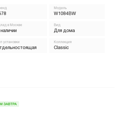
ренд
Модель
578
W1084BW
лад в Москве
Вид
 наличии
Для дома
п установки
Коллекция
тдельностоящая
Classic