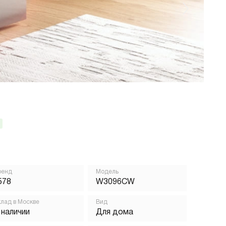
ренд
Модель
578
W3096CW
лад в Москве
Вид
 наличии
Для дома