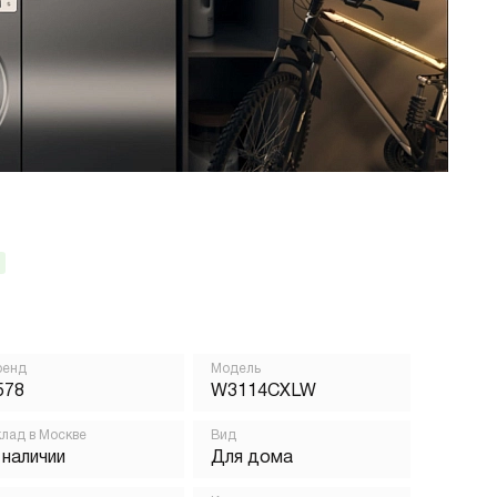
ренд
Модель
578
W3114CXLW
лад в Москве
Вид
 наличии
Для дома