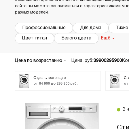
Х
сайте вы можете ознакомиться с характеристиками мн
О
разных моделей.
Д
В
Профессиональные
Для дома
Тихие
В
Цвет титан
Белого цвета
Ещё
М
В
Цена по возрастанию
Цена, руб:
39900
295900
Ко
По популярности
Новинки
Отдельностоящие
С 
от 84 900 до 295 900 руб.
от
ТОП лучших
Акции и Скидки
Код:
2166192
В 
Представляем стиральную машину ASKO
W1084BW в классическом белом цвете –
Ст