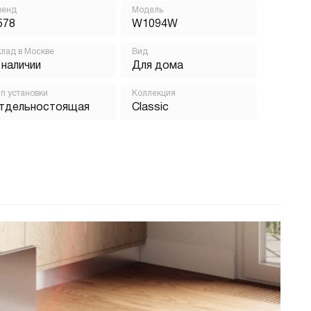
ренд
Модель
578
W1094W
лад в Москве
Вид
 наличии
Для дома
п установки
Коллекция
тдельностоящая
Classic