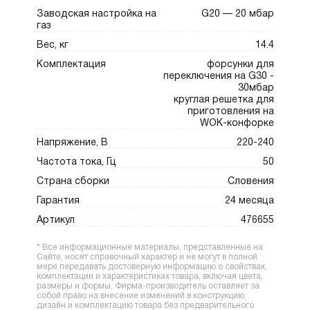
Заводская настройка на
G20 — 20 мбар
газ
Вес, кг
14.4
Комплектация
форсунки для
переключения на G30 -
30мбар
круглая решетка для
приготовления на
WOK-конфорке
Напряжение, В
220-240
Частота тока, Гц
50
Страна сборки
Словения
Гарантия
24 месяца
Артикул
476655
* Все информационные материалы, представленные на
Сайте, носят справочный характер и не могут в полной
мере передавать достоверную информацию о свойствах,
комплектации и характеристиках товара, включая цвета,
размеры и формы. Фирма-производитель оставляет за
собой право на внесение изменений в конструкцию,
дизайн и комплектацию товара без предварительного