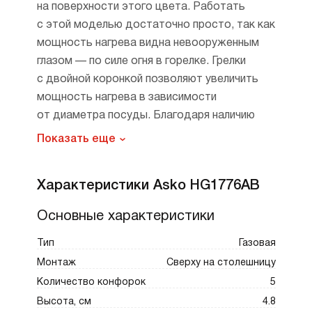
на поверхности этого цвета. Работать
с этой моделью достаточно просто, так как
мощность нагрева видна невооруженным
глазом — по силе огня в горелке. Грелки
с двойной коронкой позволяют увеличить
мощность нагрева в зависимости
от диаметра посуды. Благодаря наличию
5 зон приготовления вы можете готовить
Показать еще
сразу несколько блюд, в том числе
Особенности панели конфорок, на которые
и сложных, с использованием различных
Характеристики Asko HG1776AB
стоит обратить внимание — конфорка WOK.
температурных режимов.
Вы сможете создать атмосферу ресторана
Основные характеристики
на домашней кухне и готовить блюда
азиатской кухни в специальных сковородах-
Тип
Газовая
вок, использовать казан и другую посуду
Монтаж
Сверху на столешницу
с толстыми стенками. Функция
Количество конфорок
5
электроподжига избавляет Вас
Высота, см
4.8