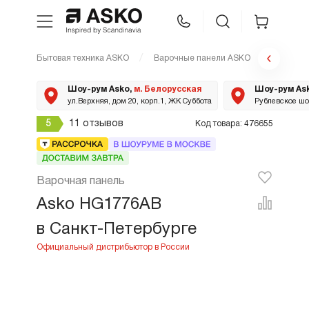
Бытовая техника ASKO
Варочные панели ASKO
HG1776
WhatsApp
Сравнение
Избранное
Шоу-рум Asko,
м. Белорусская
Шоу-рум As
ул.Верхняя, дом 20, корп.1, ЖК Суббота
Рублевское шос
Техника для кухни
5
11 отзывов
Код товара: 476655
Уход за бельем
Варочная панель
Asko Professional
Asko HG1776AB
в Санкт-Петербурге
Аксессуары
Шоу-рум