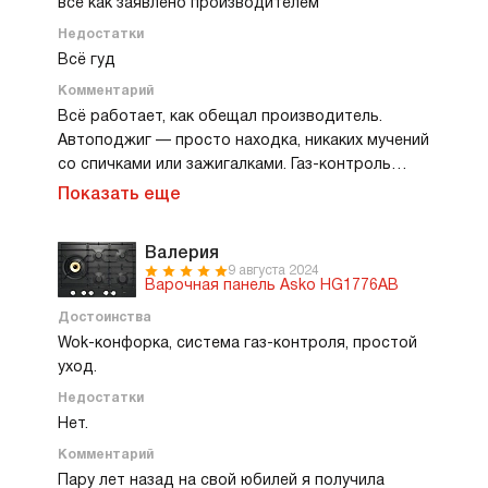
все как заявлено производителем
Недостатки
Всё гуд
Комментарий
Всё работает, как обещал производитель.
Автоподжиг — просто находка, никаких мучений
со спичками или зажигалками. Газ-контроль
тоже на высоте: проверяла специально,
Показать еще
перекрывается моментально. Пользуюсь чуть
больше месяца, готовить на ней — одно
Валерия
удовольствие. Конфорки разного размера,
9 августа 2024
удобно, что можно выбрать подходящую под
Варочная панель Asko HG1776AB
любую посуду. Огонь регулируется плавно, от
Достоинства
минимального для тушения до сильного, чтобы
Wok-конфорка, система газ-контроля, простой
быстро закипятить воду. Поверхность панели
уход.
легко чистится: взял влажную салфетку — и всё,
Недостатки
никаких разводов. Чугунные решётки
Нет.
устойчивые, тяжёлые, но это плюс, потому что
ничего не шатается и не падает. Доставили
Комментарий
панель вовремя, упаковка была надёжная, всё
Пару лет назад на свой юбилей я получила