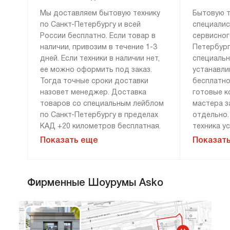
Мы доставляем бытовую технику
Бытовую т
по Санкт-Петербургу и всей
специалис
России бесплатно. Если товар в
сервисног
наличии, привозим в течение 1-3
Петербург
дней. Если техники в наличии нет,
специаль
ее можно оформить под заказ.
устанавли
Тогда точные сроки доставки
бесплатно
назовет менеджер. Доставка
готовые к
товаров со специальным лейблом
мастера з
по Санкт-Петербургу в пределах
отдельно.
КАД +20 километров бесплатная.
техника у
По России привозим технику
Дополните
Показать еще
Показат
бесплатно, если сумма заказа
демонтажу
составляет 100 000 рублей и
монтажу н
более. Доставка за 0 рублей
оплачива
Фирменные Шоурумы Asko
возможна только при 100%
расценки 
предоплате. Дополнительные
менеджера
условия уточняйте у менеджера.
«Сервис».
гарантию 
и материа
Мы привозим технику к двери или к