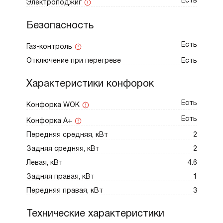
Есть
Электроподжиг
любой посуды для приготовления блюд.
Мощность одной конфорки 1 кВт,
Безопасность
мощность второй и третьей составляет
Есть
Газ-контроль
2 кВ, мощность третьей — 3 кВт
Отключение при перегреве
Есть
и последней — 4,6 кВт.
Характеристики конфорок
Ключевые особенности:
Есть
Конфорка WOK
Гибридные конфорки A+
Есть
Конфорка A+
Вок-горелка Super Vario Wok
Передняя средняя, кВт
2
Задняя средняя, кВт
2
Газ-контроль.
Левая, кВт
4.6
Задняя правая, кВт
1
Передняя правая, кВт
3
Технические характеристики