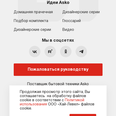
Идеи Asko
Домашняя прачечная
Дизайнерские серии
Подбор комплекта
Глоссарий
Обратная связь
Санкт-Петербург
Дизайнерские серии
Видео
Москва
8 (800) 555-17-98
8 (812) 425-31-64
Мы в соцсетях
Санкт-Петербург
Бесплатно для регионов
c 09:00 до 22:00 без выходных
hello@asko-shop.ru
Краснодар
О компании
Ремонт
Ростов-на-Дону
Пожаловаться руководству
Оплата
Контакты
Доставка
Статьи и акции
Поставщик бытовой техники Asko
Сервисные центры
Кредит и рассрочка
Продолжая просмотр этого сайта, Вы
соглашаетесь на обработку файлов
Гарантия
Карта сайта
сооkie в соответствии с
Политикой
использования
ООО «Хай-Левел» файлов
сооkіе.
Карта сайта
Оферта
Политика конфиденциальности
Пожаловаться руководству