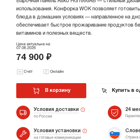
Варочная панель Asko HG1666AB — стильный диза
Х
использования. Конфорка WOK позволяет готовить
О
блюда в домашних условиях — направленное на дн
Д
обеспечивает быстрое прожаривание продуктов бе
В
витаминов и полезных веществ.
В
М
Цена актуальна на:
07.08.2026
74 900 ₽
В
Счёт
Онлайн
В корзину
Купить в о
Условия доставки
24 ме
Гаранти
по России
Условия установки
Слов
Страна 
на готовые коммуникации