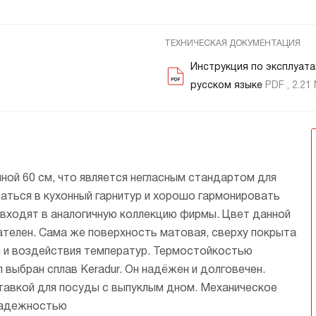
ТЕХНИЧЕСКАЯ ДОКУМЕНТАЦИЯ
Инструкция по эксплуата
ка А+ — это гибридная конструкция,
русском языке
PDF , 2.21
 состоит из крышки и чаши.
тво зажигания
генерирует мощный поток
мотрено два канала подачи воздуха:
 с помощью
ии и эффективно фокусирует
ренней части и снаружи горелки (под
т быть
 подачу газа при
овороды, а не по всей
 Газ смешивается с воздухом
ние
амени, что
озволяет готовить
й пропорции и сгорает полностью,
ключателя,
зопасность при
стро, с сохранением всех
ом тепло равномерно распределяется
 поворота
ой 60 см, что является негласным стандартом для
тательных свойств
 посуды. Конфорки имеют
уется нажатие
саться в кухонный гарнитур и хорошо гармонировать
нный КПД, например, 1 литр воды
т на 2 минуты быстрее, чем
входят в аналогичную коллекцию фирмы. Цвет данной
чных конфорках.
ателен. Сама же поверхность матовая, сверху покрыта
 и воздействия температур. Термостойкостью
 выбран сплав Keradur. Он надёжен и долговечен.
ставкой для посуды с выпуклым дном. Механическое
 надежностью