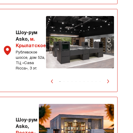
Шоу-рум
Asko,
м.
Крылатское
Рублевское
шоссе, дом 52а,
ТЦ «Сasa
Ricca», 3 эт.
Шоу-рум
Asko,