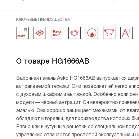
КЛЮЧЕВЫЕ ПРЕИМУЩЕСТВА
Конфор
которая
Craft — мастерство жить. Сочетание всех
Электроподжиг — это устройс
Конфорка WOK 
Предус
преимуществ скандинавского стиля —
пламени на газовых конфорках
тепловой энерг
из внут
удобства, функциональности
электричества. Также он може
Газ-контроль блокирует
ее в центре ск
чашей).
О товаре HG1666AB
и эргономичности. Приборы выпускаются
автоматическим, когда зажига
внезапном затухании пл
площади. Это п
в нужно
в трех цветах — антрацит, нержавеющая
происходит при повороте пере
гарантирует полную бе
максимально бы
при эт
сталь и Black Steel. Модели имеют панели
или механическим, когда после
эксплуатации прибора.
Варочная панель Asko HG1666AB выпускается ширин
витаминов и пи
по дну
управления с поворотными
переключателя конфорки треб
встраиваемой техники. Это позволяет ей легко впи
ингредиентов.
увеличе
переключателями.
специальной кнопки.
закипае
с духовым шкафом и вытяжкой. Особенно если они 
на обы
модели — чёрный антрацит. Он невероятно привлек
эмалью. Она хорошо защищает механизмы от влаги
обладают и горелки, для производства которых был
Равно как и чугунные решётки со специальной под
управление отличается простотой эксплуатации и