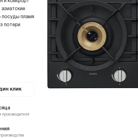
йн и комфорт
олодильники
Винные шкафы
 азиатские
днокамерные
о посуды пламя
вухкамерные
з потери
страиваемые
инные шкафы
орозильники
акууматоры
дин клик
сяца
я производителя
ения
производства