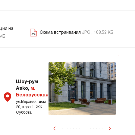
ции на
Схема встраивания
JPG , 108.52 КБ
 МБ
Шоу-рум
Asko,
м.
Белорусская
ул.Верхняя, дом
20, корп.1, ЖК
Суббота