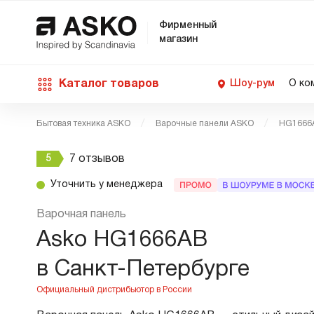
Фирменный
магазин
Каталог товаров
Шоу-рум
О ко
Бытовая техника ASKO
Варочные панели ASKO
HG1666
П
С
С
Д
Техника для кухни
5
7 отзывов
п
Ш
О
Уточнить у менеджера
О
С
Д
П
М
Уход за бельем
Варочная панель
В
Б
Asko HG1666AB
П
Д
Asko Professional
в Санкт-Петербурге
В
Д
Аксессуары