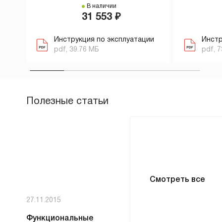
В наличии
31 553 ₽
Инструкция по эксплуатации
Инстр
pdf, 39.76 МБ
pdf, 7
Полезные статьи
Смотреть все
27.11.2015
Функциональные