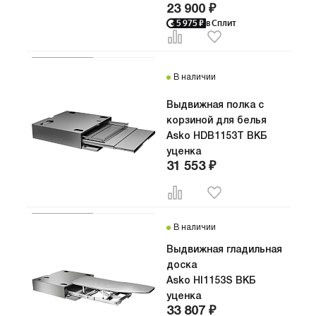
23 900 ₽
5 975
₽
в Сплит
В наличии
Выдвижная полка с
корзиной для белья
Производство
Asko HDB1153T ВКБ
Словения
уценка
31 553 ₽
В наличии
Выдвижная гладильная
доска
Asko HI1153S ВКБ
Производство
уценка
Словения
33 807 ₽