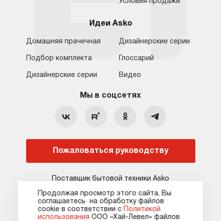
вы можете в нашем интернет-магазине
Условия продажи
в Москве. Доставку и при необходимости
Идеи Asko
установку мы осуществляем по всей
России.
Домашняя прачечная
Дизайнерские серии
Подбор комплекта
Глоссарий
Обратная связь
Санкт-Петербург
Дизайнерские серии
Видео
Москва
8 (800) 555-17-98
8 (812) 425-31-64
Мы в соцсетях
Санкт-Петербург
Бесплатно для регионов
c 09:00 до 22:00 без выходных
hello@asko-shop.ru
Краснодар
О компании
Ремонт
Ростов-на-Дону
Пожаловаться руководству
Оплата
Контакты
Доставка
Статьи и акции
Поставщик бытовой техники Asko
Сервисные центры
Кредит и рассрочка
Продолжая просмотр этого сайта, Вы
соглашаетесь на обработку файлов
Гарантия
Карта сайта
сооkie в соответствии с
Политикой
использования
ООО «Хай-Левел» файлов