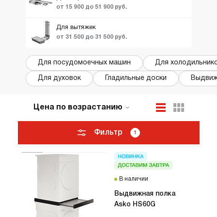
панель для Domino
от 15 900 до 51 900 руб.
подставка
Для вытяжек
посуда
от 31 500 до 31 500 руб.
сортировочная се
Для посудомоечных машин
Для холодильник
тележка
Для духовок
Гладильные доски
Выдвиж
угольный фильтр
форма для выпека
Цена по возрастанию
По популярности
Новинки
Фильтр
1
ТОП лучших
Акции и Скидки
В наличии
Выдвижная полка
Asko HS60G