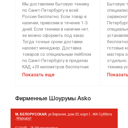
и рассчитанные на длительное активное
Мы доставляем бытовую технику
Бытовую т
использование. Цена на них тоже вполне
по Санкт-Петербургу и всей
специалис
демократична, учитывая, сколько лет они
России бесплатно. Если товар в
сервисног
наличии, привозим в течение 1-3
Петербург
вам прослужат.
дней. Если техники в наличии нет,
специаль
Подходит идеально!
ее можно оформить под заказ.
устанавли
Тогда точные сроки доставки
бесплатно
Некоторые аксессуары для бытовой
назовет менеджер. Доставка
готовые к
техники Аско не уникальны, но,
товаров со специальным лейблом
мастера з
разработанные тем же брендом, что
по Санкт-Петербургу в пределах
отдельно.
и бытовая техника, они подходят к ней
КАД +20 километров бесплатная.
техника у
По России привозим технику
Дополните
идеально. К таким аксессуарам относятся:
Показать еще
Показат
бесплатно, если сумма заказа
демонтажу
формы для выпекания;
составляет 100 000 рублей и
монтажу н
более. Доставка за 0 рублей
оплачива
корзины и ящики для белья, в том числе
Фирменные Шоурумы Asko
возможна только при 100%
расценки 
встроенные;
предоплате. Дополнительные
менеджера
условия уточняйте у менеджера.
«Сервис».
напольные ящики с выдвижными
М. БЕЛОРУССКАЯ
, ул.Верхняя, дом 20, корп.1, ЖК Суббота
гарантию 
,
Маршрут
полками;
и материа
Мы привозим технику к двери или к