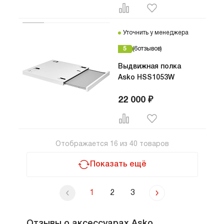
Уточнить у менеджера
5
6
отзывов
Выдвижная полка
Asko HSS1053W
22 000 ₽
Отображается
16
из
40
товаров
Показать ещё
1
2
3
Отзывы о аксессуарах Asko