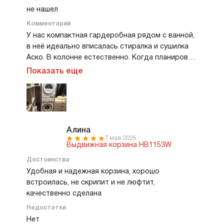
не нашел
Комментарий
У нас компактная гардеробная рядом с ванной,
в неё идеально вписалась стиралка и сушилка
Аско. В колонне естественно. Когда планировал
этот уголок, хотел, чтобы всё было под рукой,
Показать еще
без лишней беготни с вещами. Увидел в шоуруме
выдвижную гладильную доску,
поконсультировался, потом почитал, посмотрел
фото и понял, что это прям то, чего не
хватает. Доска крепится между машинками,
Алина
лишнего места не занимает, внутри выдвигается
7 мая 2025
Выдвижная корзина HB1153W
как ящик — нажал, потянул, и она сразу готова к
работе. Никаких ножек, ничего не надо
Достоинства
разбирать. Погладил — убрал обратно.
Удобная и надежная корзина, хорошо
Механизм выдвижения очень плавный, всё
встроилась, не скрипит и не люфтит,
крепкое и продуманное. Сама поверхность
качественно сделана
ровная, обтянута плотной тканью, утюг идёт
Недостатки
хорошо, не залипает. Визуально доска не
Нет
бросается в глаза, когда сложена, её просто не