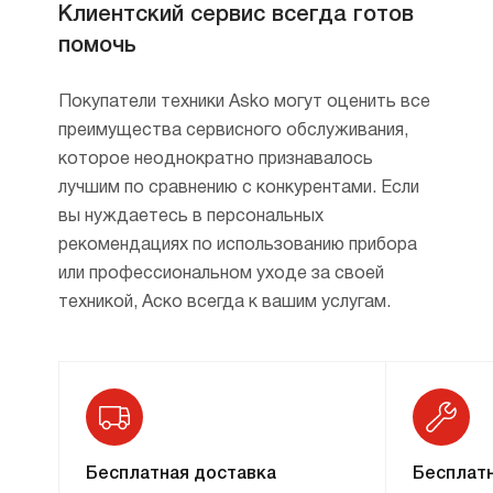
Клиентский сервис всегда готов
помочь
Покупатели техники Asko могут оценить все
преимущества сервисного обслуживания,
Дополнительные возможности
которое неоднократно признавалось
Некоторые аксессуары были разработаны
лучшим по сравнению с конкурентами. Если
после того, как покупатели стали оставлять
вы нуждаетесь в персональных
расстроенные отзывы: мол, индукционная
рекомендациях по использованию прибора
варочная панель — это отлично, но на ней
или профессиональном уходе за своей
не все можно делать. Послушав и почитав
техникой, Аско всегда к вашим услугам.
это все, производители разработали ряд
аксессуаров, которые мгновенно приобрели
популярность. Это накладные панели
на индукционную варочную поверхность для
гриля и теппан-яки, сделанные
из совершенно безвредных материалов
Бесплатная доставка
Бесплатн