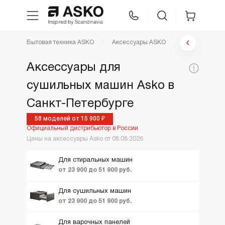
Фильтр аксессуары
Бытовая техника ASKO
Аксессуары ASKO
WhatsApp
Сравнение
Избранное
Цена по возрастанию
Аксессуары для
По популярности
Цена,
сушильных машин Asko в
Техника для кухни
1300
51900
Вид:
руб:
Новинки
Санкт-Петербурге
Ещё фильтры
Вид
1
ТОП лучших
Уход за бельем
выдвижная полка/к
58 моделей от 15 900 ₽
Официальный дистрибьютор в России
выдвижной ящик
Акции и Скидки
Цены на аксессуары Asko от 08.08.2026
Asko Professional
гладильная доска
Для стиральных машин
декоративная пане
от 23 900 до 51 900 руб.
Аксессуары
комплект рециркул
Для сушильных машин
кондиционер
от 23 900 до 51 900 руб.
Шоу-рум
монтажный компле
Для варочных панелей