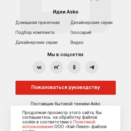
Идеи Asko
Домашняя прачечная
Дизайнерские серии
Подбор комплекта
Глоссарий
Обратная связь
Санкт-Петербург
Дизайнерские серии
Видео
Москва
8 (800) 555-17-98
8 (812) 425-31-64
Мы в соцсетях
Санкт-Петербург
Бесплатно для регионов
c 09:00 до 22:00 без выходных
hello@asko-shop.ru
Краснодар
О компании
Ремонт
Ростов-на-Дону
Пожаловаться руководству
Оплата
Контакты
Доставка
Статьи и акции
Поставщик бытовой техники Asko
Сервисные центры
Кредит и рассрочка
Продолжая просмотр этого сайта, Вы
соглашаетесь на обработку файлов
Гарантия
Карта сайта
сооkie в соответствии с
Политикой
использования
ООО «Хай-Левел» файлов