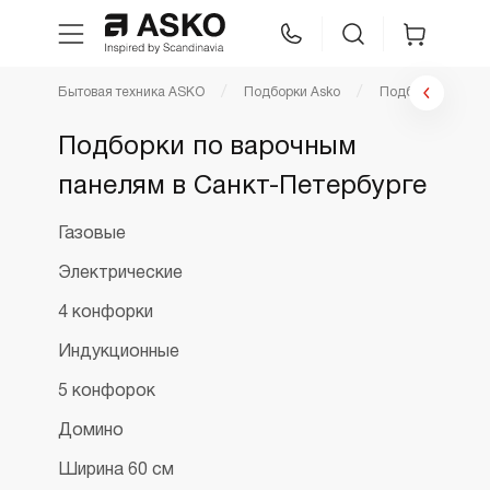
Бытовая техника ASKO
Подборки Asko
Подборки по ва
WhatsApp
Сравнение
Избранное
Подборки по варочным
панелям в Санкт-Петербурге
Техника для кухни
Газовые
Уход за бельем
Электрические
Asko Professional
4 конфорки
Индукционные
Аксессуары
5 конфорок
Домино
Шоу-рум
Ширина 60 см