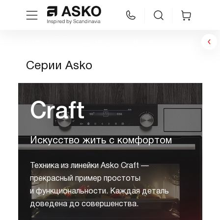
Бытовая техника ASKO
Дизайнерские серии Asko
WhatsApp
Сравнение
Избранное
Серии Asko
Техника для кухни
Craft
Уход за бельем
Искусство жить с комфортом
Asko Professional
Техника из линейки Asko Craft —
Аксессуары
прекрасный пример простоты
и функциональности. Каждая деталь
Шоу-рум
доведена до совершенства.