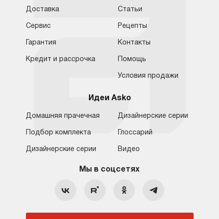
Доставка
Статьи
Сервис
Рецепты
Гарантия
Контакты
Кредит и рассрочка
Помощь
Условия продажи
Идеи Asko
Домашняя прачечная
Дизайнерские серии
Подбор комплекта
Глоссарий
Обратная связь
Санкт-Петербург
Дизайнерские серии
Видео
Москва
8 (800) 555-17-98
8 (812) 425-31-64
Мы в соцсетях
Санкт-Петербург
Бесплатно для регионов
c 09:00 до 22:00 без выходных
hello@asko-shop.ru
Краснодар
О компании
Ремонт
Ростов-на-Дону