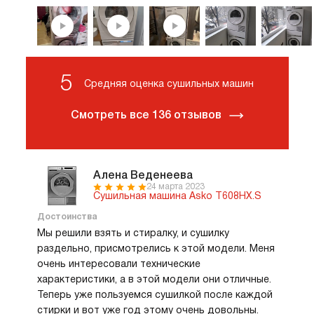
разглажи
отдельны
Внутренн
Drum из
и уникал
5
Butterfly
Средняя оценка сушильных машин
обеспечи
равноме
Смотреть все 136 отзывов
воздушно
предотв
заломы и
службы 
Bundle 
Алена Веденеева
вероятно
24 марта 2023
Сушильная машина Asko T608HX.S
белья, о
глажку и
Достоинства
деформа
Мы решили взять и стиралку, и сушилку
Мультифи
раздельно, присмотрелись к этой модели. Меня
функцие
очень интересовали технические
конденс
стабильн
характеристики, а в этой модели они отличные.
воздуха 
Теперь уже пользуемся сушилкой после каждой
необходи
стирки и вот уже год этому очень довольны.