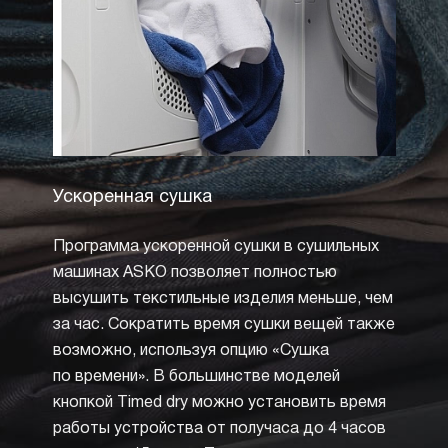
Ускоренная сушка
Сушк
темп
Программа ускоренной сушки в сушильных
Сушка
машинах ASKO позволяет полностью
обесп
высушить текстильные изделия меньше, чем
из дел
за час. Сократить время сушки вещей также
машин
возможно, используя опцию «Сушка
запрещ
по времени». В большинстве моделей
произв
кнопкой Timed dry можно установить время
но пр
работы устройства от получаса до 4 часов