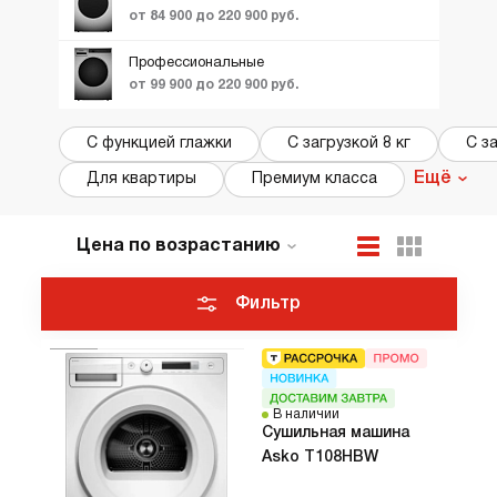
от 84 900 до 220 900 руб.
Профессиональные
от 99 900 до 220 900 руб.
С функцией глажки
С загрузкой 8 кг
С за
Ещё
Для квартиры
Премиум класса
Цена по возрастанию
По популярности
Новинки
Фильтр
ТОП лучших
Акции и Скидки
В наличии
Cушильная машина
Asko T108HBW