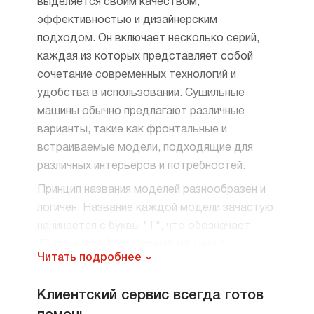
выделяется своим качеством,
эффективностью и дизайнерским
подходом. Он включает несколько серий,
каждая из которых представляет собой
сочетание современных технологий и
удобства в использовании. Сушильные
машины обычно предлагают различные
варианты, такие как фронтальные и
встраиваемые модели, подходящие для
различных интерьеров и потребностей.
Принцип названия моделей разнообразен и
логичен. Название каждой модели зачастую
начинается с буквы "T", что обозначает
"Tumble dryer" (сушильная машина с
Читать подробнее
барабаном). После буквы следует числовая
и буквенная комбинация, которая помогает
Клиентский сервис всегда готов
идентифицировать определенные