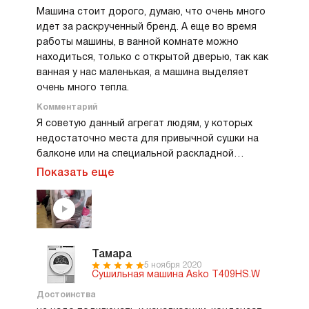
экономию
Машина стоит дорого, думаю, что очень много
о гардер
идет за раскрученный бренд. А еще во время
выбор для
работы машины, в ванной комнате можно
удобство
находиться, только с открытой дверью, так как
высокие 
ванная у нас маленькая, а машина выделяет
стандар
очень много тепла.
технике.
Комментарий
Я советую данный агрегат людям, у которых
недостаточно места для привычной сушки на
балконе или на специальной раскладной
сушилке. Пользуюсь данной машиной около
Показать еще
года, при чем, стоит у меня рядом со
стиральной машиной из этой же серии, что
позволяет легко перегружать белье из одной
машины в другую. Эта машина отлично
справляется со своей главной функцией - сушка,
Тамара
сушит, при чем, очень даже неплохо. В общем,
5 ноября 2020
Сушильная машина Asko T409HS.W
это супер техника. Очень рада этому
приобретению. Мечта любой хозяйки. У меня
Достоинства
мало места для сушки белья, и для меня эта