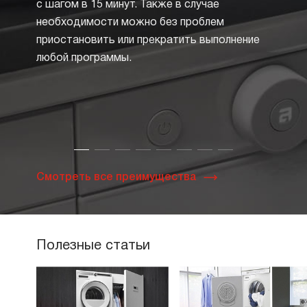
значок
с шагом в 15 минут. Также в случае
в квад
необходимости можно без проблем
Опция
приостановить или прекратить выполнение
в суш
любой программы.
нажати
Смотреть все преимущества
Полезные статьи