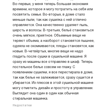
обслуживания. 
Во-первых, у меня теперь большая экономия
реализов
времени, которое я могу потратить на себя или
полноцв
посвятить семье. Во-вторых, в доме стало
TFT‑дисп
делает в
меньше пыли, так как сушилка с ней отлично
контроль
справляется. Она качественно удаляет пыль,
максима
шерсть и волосы. В-третьих, бельё становиться
понятным
очень мягкое, приятное. Объемные вещи не
барабана
теряют объема, а наоборот становятся пышнее,
и выгруз
одеяла не скомкиваются, пледы становятся, как
освещен
новые. В-четвёртых, многие вещи не надо
оснащена
с прилож
гладить после сушки в сушильной машине. Я
позволя
сразу из машины все отправляю в шкаф. Теперь
програм
постельное белье совсем не глажу. С
получать
появлением сушилки, я все перестирала в доме,
завершен
так как белье не залеживается, сразу сушится и
обновлят
убирается. Из плюсов в этой сушильной машине
T709HUG
программ
могу отметить дизайн и простоту в управлении.
интелле
Выглядит она один в один как обычная
для разн
стиральная машинка.
задач, о
Недостатки
качестве