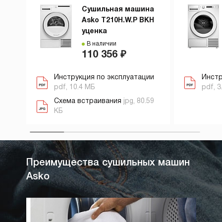
Сушильная машина
Asko T210H.W.P ВКН
уценка
В наличии
110 356 ₽
Инструкция по эксплуатации
Инстр
pdf, 10.4 МБ
pdf, 3
Схема встраивания
jpg, 80.59
КБ
Преимущества сушильных машин
Asko