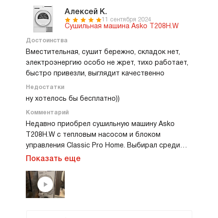
Алексей К.
11 сентября 2024
Сушильная машина Asko T208H.W
Достоинства
Вместительная, сушит бережно, складок нет,
электроэнергию особо не жрет, тихо работает,
быстро привезли, выглядит качественно
Недостатки
ну хотелось бы бесплатно))
Комментарий
Недавно приобрел сушильную машину Asko
T208H.W с тепловым насосом и блоком
управления Classic Pro Home. Выбирал среди
разных моделей, но решил остановиться на ней,
Показать еще
так как это одна из самых доступных в линейке
Classic. Заказ делал у официального дилера
Asko, все прошло без проблем. Доставку
организовали быстро, привезли буквально
через пару дней, сразу же подключили.