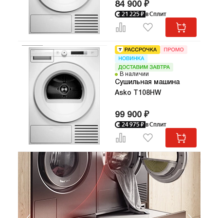
84 900 ₽
21 225
₽
в Сплит
В наличии
Сушильная машина
Asko T108HW
99 900 ₽
24 975
₽
в Сплит