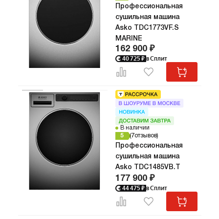
Профессиональная
желаемую
Управле
сушильная машина
реализов
Asko TDC1773VF.S
монохро
MARINE
русскоя
162 900 ₽
FFSTN‑д
40 725
₽
в Сплит
понятны 
выбор сц
быстро и
Внутренн
помогает
загружат
остающие
барабана
В наличии
5
7
отзывов
время суток. С
Профессиональная
мультифи
эффектив
сушильная машина
и мелкие
Asko TDC1485VB.T
поддержи
177 900 ₽
воздушно
44 475
₽
в Сплит
стабиль
производ
качестве