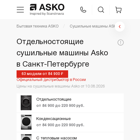
Фильтр сушильные машины
Бытовая техника ASKO
Сушильные машины ASKO
WhatsApp
Сравнение
Избранное
Цена по возрастанию
Отдельностоящие
По популярности
Цена,
сушильные машины Asko
Техника для кухни
36800
218900
Коллекция:
руб:
Новинки
в Санкт-Петербурге
Ещё фильтры
Вид
ТОП лучших
Уход за бельем
Classic
63 модели от 84 900 ₽
Официальный дистрибьютор в России
Logic
Акции и Скидки
Цены на сушильные машины Asko от 10.08.2026
Asko Professional
Style
Отдельностоящие
от 84 900 до 220 900 руб.
Аксессуары
Конденсационные
от 84 900 до 220 900 руб.
Шоу-рум
С тепловым насосом