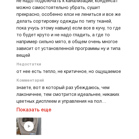
не надо подключать к канализации, конденсат
машинка просто спасение. Она удобна и проста
можно самостоятельно убрать, сушит
в применении, разберётся любой.
прекрасно, особенно елси не лениться и все же
делать сортировку одежды по типу тканей,
пока учусь этому навыку) если все в кучу, то где
то будет круто и не надо гладить, а где то
например сильно мято, в общем очень многое
зависит от установленной программы ну и типа
вещей
Недостатки
от нее есть тепло, не критичное, но ощущаемое
Комментарий
знаете, вот в который раз убеждаюсь, чем
лаконичнее, тем смотрится идеальнее, никаких
цветных дисплеем и управления на пол
стиральной машины - все просто, а все как
Показать еще
удобно и главное изящно сделано. От дизайна и
стиральной и сушильной просто в восторге!