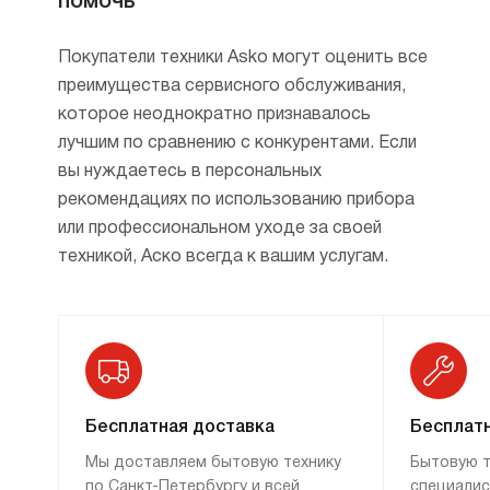
помочь
характеристики устройства. Например,
цифры в название могут указывать на серию
Покупатели техники Asko могут оценить все
и размер машины, а также на
преимущества сервисного обслуживания,
дополнительные функции или улучшения,
которое неоднократно признавалось
такие как модели с функцией теплового
лучшим по сравнению с конкурентами. Если
насоса или высоким уровнем
вы нуждаетесь в персональных
энергоэффективности.
рекомендациях по использованию прибора
Некоторые модели могут иметь суффиксы,
или профессиональном уходе за своей
указывающие на специальные функции или
техникой, Аско всегда к вашим услугам.
особенности, такие как низкий уровень
шума, дополнительные режимы сушки или
специфические конструкции, направленные
на защиту тканей. Таким образом, вся
система именования машин создана в
соответствии с принципами логики и
Бесплатная доставка
Бесплатн
функциональности, позволяя пользователям
Мы доставляем бытовую технику
Бытовую т
легко ориентироваться в ассортименте и
по Санкт-Петербургу и всей
специалис