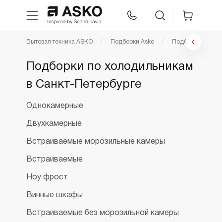
Бытовая техника ASKO
Подборки Asko
Подборки по хол
WhatsApp
Сравнение
Избранное
Подборки по холодильникам
в Санкт-Петербурге
Техника для кухни
Однокамерные
Уход за бельем
Двухкамерные
Asko Professional
Встраиваемые морозильные камеры
Встраиваемые
Аксессуары
Ноу фрост
Винные шкафы
Шоу-рум
Встраиваемые без морозильной камеры