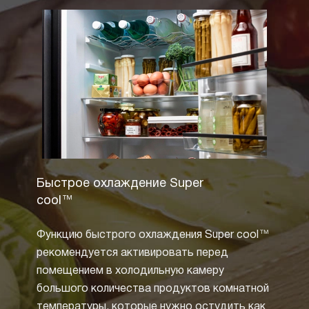
Быстрое охлаждение Super
Полны
cool™
Технол
Функцию быстрого охлаждения Super cool™
извест
рекомендуется активировать перед
зарек
помещением в холодильную камеру
циркул
большого количества продуктов комнатной
воды 
температуры, которые нужно остудить как
холоди