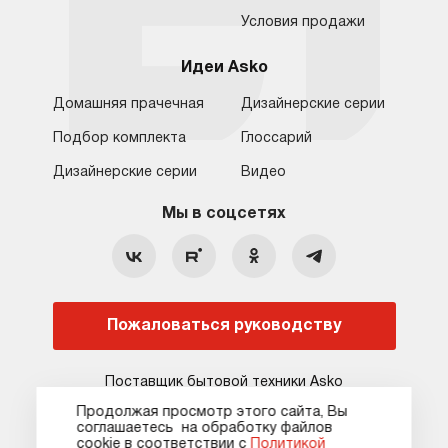
Условия продажи
Идеи Asko
Домашняя прачечная
Дизайнерские серии
Подбор комплекта
Глоссарий
Обратная связь
Санкт-Петербург
Дизайнерские серии
Видео
Москва
8 (800) 555-17-98
8 (812) 425-31-64
Мы в соцсетях
Санкт-Петербург
Бесплатно для регионов
c 09:00 до 22:00 без выходных
hello@asko-shop.ru
Краснодар
О компании
Ремонт
Ростов-на-Дону
Пожаловаться руководству
Оплата
Контакты
Доставка
Статьи и акции
Поставщик бытовой техники Asko
Сервисные центры
Кредит и рассрочка
Продолжая просмотр этого сайта, Вы
соглашаетесь на обработку файлов
Гарантия
Карта сайта
сооkie в соответствии с
Политикой