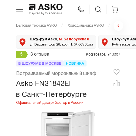
Бытовая техника ASKO
Холодильники ASKO
FN31842EI
WhatsApp
Сравнение
Избранное
Шоу-рум Asko,
м. Белорусская
Шоу-рум As
ул.Верхняя, дом 20, корп.1, ЖК Суббота
Рублевское шос
Техника для кухни
5
3 отзыва
Код товара: 743337
Уход за бельем
Встраиваемый морозильный шкаф
Asko FN31842EI
Asko Professional
в Санкт-Петербурге
Аксессуары
Шоу-рум