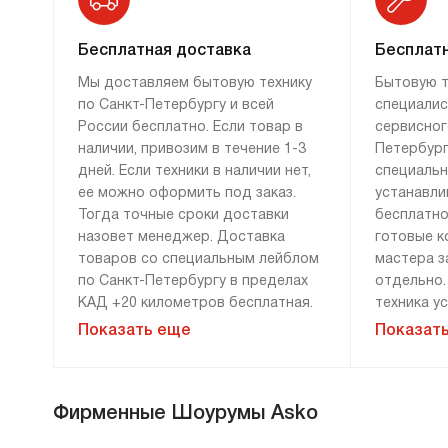
Бесплатная доставка
Бесплатн
Мы доставляем бытовую технику
Бытовую т
по Санкт-Петербургу и всей
специалис
России бесплатно. Если товар в
сервисног
наличии, привозим в течение 1-3
Петербург
дней. Если техники в наличии нет,
специаль
ее можно оформить под заказ.
устанавли
Тогда точные сроки доставки
бесплатно
назовет менеджер. Доставка
готовые к
товаров со специальным лейблом
мастера з
по Санкт-Петербургу в пределах
отдельно.
КАД +20 километров бесплатная.
техника у
По России привозим технику
Дополните
Показать еще
Показат
бесплатно, если сумма заказа
демонтажу
составляет 100 000 рублей и
монтажу н
более. Доставка за 0 рублей
оплачива
Фирменные Шоурумы Asko
возможна только при 100%
расценки 
предоплате. Дополнительные
менеджера