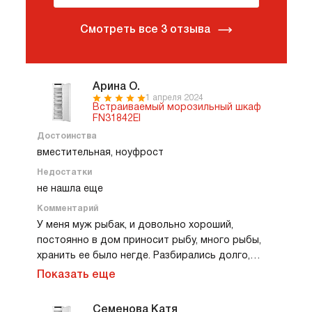
Смотреть все 3 отзыва
Арина О.
1 апреля 2024
Встраиваемый морозильный шкаф
FN31842EI
Достоинства
вместительная, ноуфрост
Недостатки
не нашла еще
Комментарий
У меня муж рыбак, и довольно хороший,
постоянно в дом приносит рыбу, много рыбы,
хранить ее было негде. Разбирались долго,
решили в итоге брать отдельную морозилку.
Показать еще
Плюс еще я подумала, что можно будет делать
свои заготовки с дачи. Замораживать овощи по
Семенова Катя