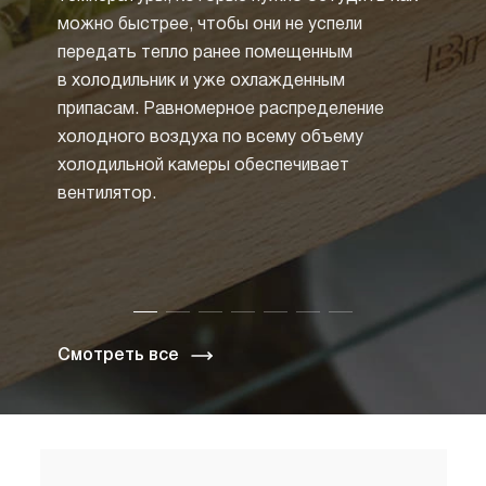
можно быстрее, чтобы они не успели
образ
передать тепло ранее помещенным
от не
в холодильник и уже охлажденным
размо
припасам. Равномерное распределение
Но бо
холодного воздуха по всему объему
техник
холодильной камеры обеспечивает
систе
вентилятор.
Специ
и зас
циркул
таким 
Смотреть все