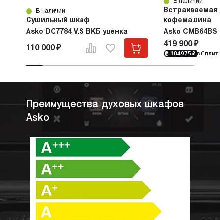
В наличии
Встраиваемая
В наличии
Сушильный шкаф
кофемашина
Asko DC7784 V.S ВКБ уценка
Asko CMB64BS
419 900 ₽
110 000 ₽
104975
₽
в Сплит
Преимущества духовых шкафов
Asko