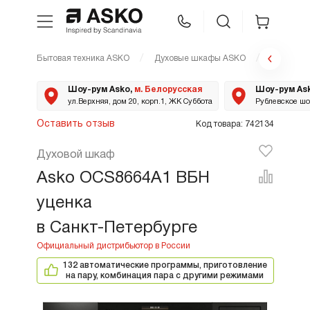
Бытовая техника ASKO
Духовые шкафы ASKO
OCS8664A
WhatsApp
Сравнение
Избранное
Шоу-рум Asko,
м. Белорусская
Шоу-рум As
ул.Верхняя, дом 20, корп.1, ЖК Суббота
Рублевское шос
Техника для кухни
Оставить отзыв
Код товара: 742134
Духовой шкаф
Уход за бельем
Asko OCS8664A1 ВБН
Asko Professional
уценка
в Санкт-Петербурге
Аксессуары
132 автоматические программы, приготовление
на пару, комбинация пара с другими режимами
Шоу-рум