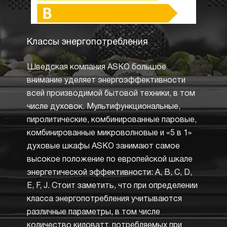
Классы энергопотребления
Утап
пере
Шведская компания ASKO большое
Утапл
внимание уделяет энергоэффективности
элемен
всей производимой бытовой техники, в том
позво
числе духовок. Мультифункциональные,
желае
пиролитические, комбинированные паровые,
и про
комбинированные микроволновые и «5 в 1»
пригот
духовые шкафы ASKO занимают самое
тем, к
высокое положение по европейской шкале
перек
энергетической эффективности: A, B, C, D,
выбора
E, F, J. Стоит заметить, что при определении
выбор
класса энергопотребления учитываются
на пан
различные параметры, в том числе
чтобы
количество киловатт, потребляемых при