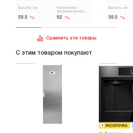
Высота, см
Количество
Высота, см
автоматических
программ
59.5
92
59.5
Сравнить эти товары
С этим товаром покупают