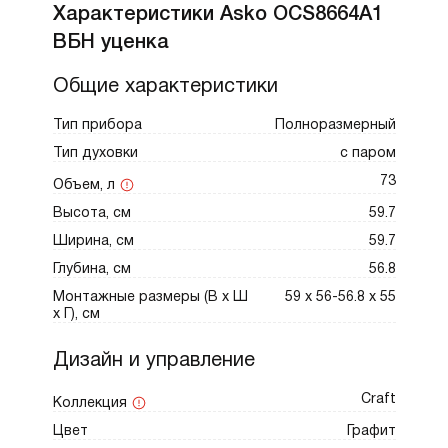
Характеристики Asko OCS8664A1
электронных рецептов, а духовой шкаф
ВБН уценка
самостоятельно определит оптимальные
параметры приготовления.
Общие характеристики
Помимо готовых программ, устройство
Тип прибора
Полноразмерный
оснащено 11 способами нагрева. Среди
Тип духовки
с паром
доступных режимов:
73
Объем, л
Высота, см
59.7
Верхний и нижний нагрев для
Ширина, см
59.7
классической выпечки и томления.
Глубина, см
56.8
Монтажные размеры (В х Ш
59 х 56-56.8 х 55
Увеличенный гриль для равномерного
х Г), см
подрумянивания больших порций.
Дизайн и управление
Craft
Коллекция
Конвекция горячим воздухом для
приготовления на нескольких уровнях
Цвет
Графит