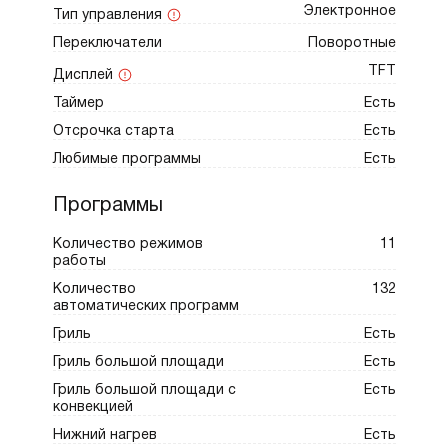
одновременно.
Электронное
Тип управления
Переключатели
Поворотные
TFT
Подача пара с тремя степенями
Дисплей
интенсивности — малый, нормальный и
Таймер
Есть
интенсивный пар.
Отсрочка старта
Есть
Любимые программы
Есть
Размораживание и подогрев посуды
Программы
функцией WarmPlate.
Количество режимов
11
работы
Все эти режимы можно комбинировать
Количество
132
автоматических программ
между собой, добиваясь идеальной
Гриль
Есть
текстуры, аппетитной корочки и
насыщенного аромата привычных
Гриль большой площади
Есть
продуктов.
Гриль большой площади с
Есть
конвекцией
Нижний нагрев
Есть
Отдельного внимания заслуживает