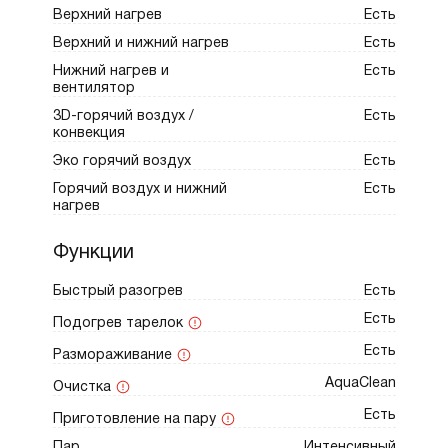
встроенная программа «Су-вид». Эта
Верхний нагрев
Есть
технология низкотемпературного
Верхний и нижний нагрев
Есть
приготовления в вакуумной среде
Нижний нагрев и
Есть
вентилятор
раскрывает потенциал даже самых жестких
3D-горячий воздух /
Есть
кусков говядины, свинины или птицы, делая
конвекция
их удивительно сочными и нежными.
Эко горячий воздух
Есть
Горячий воздух и нижний
Есть
Наличие полноценной пароварки и
нагрев
резервуара для воды на 1,3 литра с
автоматическим определителем накипи
Функции
превращает духовой шкаф в
Быстрый разогрев
Есть
многофункциональный центр.
Есть
Подогрев тарелок
Внутренняя камера покрыта пиролитической
Есть
Размораживание
эмалью, устойчивой к загрязнениям и
AquaClean
Очистка
высоким температурам. Двустороннее
Есть
Приготовление на пару
освещение полностью исключает
Пар
Интенсивный