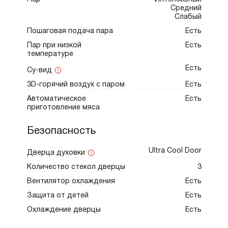
образование теней, позволяя следить за
Средний
процессом, не открывая дверцу.
Слабый
Охлаждаемая дверца с четырьмя слоями
Пошаговая подача пара
Есть
термостойкого стекла и встроенный
Пар при низкой
Есть
температуре
вентилятор предотвращают перегрев
Есть
кухонной мебели и обеспечивают
Су-вид
безопасность, особенно в семьях с детьми.
3D-горячий воздух с паром
Есть
Предусмотрена защита от случайного
Автоматическое
Есть
приготовление мяса
включения. Телескопические направляющие
на одном уровне обеспечивают плавное и
Безопасность
удобное извлечение тяжелых противней
Ultra Cool Door
Дверца духовки
Количество стекол дверцы
3
Вентилятор охлаждения
Есть
Защита от детей
Есть
Охлаждение дверцы
Есть