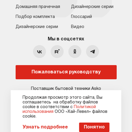
Домашняя прачечная
Дизайнерские серии
Подбор комплекта
Глоссарий
Обратная связь
Санкт-Петербург
Дизайнерские серии
Видео
Москва
8 (800) 555-17-98
8 (812) 425-31-64
Мы в соцсетях
Санкт-Петербург
Бесплатно для регионов
c 09:00 до 22:00 без выходных
hello@asko-shop.ru
Краснодар
О компании
Ремонт
Ростов-на-Дону
Пожаловаться руководству
Оплата
Контакты
Доставка
Статьи и акции
Поставщик бытовой техники Asko
Сервисные центры
Кредит и рассрочка
Продолжая просмотр этого сайта, Вы
соглашаетесь на обработку файлов
Гарантия
Карта сайта
сооkie в соответствии с
Политикой
использования
ООО «Хай-Левел» файлов
сооkіе.
Карта сайта
Оферта
Политика конфиденциальности
Пожаловаться руководству
Узнать подробнее
Понятно