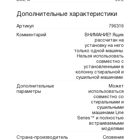
выдерживает повседневные нагрузки,
обеспечивая комфорт и долговечность
Дополнительные характеристики
использования. Современный титановый
цвет корпуса и стальной оттенок полки
Артикул
796316
создают гармоничное сочетание
Комментарий
ВНИМАНИЕ!! Ящик
рассчитан на
практичности и эстетики, делая ящик
установку на него
стильным дополнением интерьера.
только одной машины.
Нельзя использовать
совместно с
Преимущества:
установленными в
колонну стиральной и
сушильной машинами.
Рациональная организация пространства и
Дополнительные
Может
удобный доступ к аксессуарам.
параметры
использоваться
совместно со
Прочные и долговечные материалы для
стиральными и
надёжного ежедневного использования.
сушильными
машинами Line
Элегантный титановый корпус в сочетании
Series™ и полностью
со стальной полкой создаёт стильный вид.
встраиваемыми
моделями
Оптимальное решение для хранения моющих
Страна-производитель
Словения
средств, вешалок и инструкций.