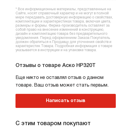
Поддержка порядка и функциональности
* Все информационные материалы, представленные на
прачечной, экономия времени и сил.
Сайте, носят справочный характер и не могут в полной
мере передавать достоверную информацию о свойствах,
Простота установки и эксплуатации без
комплектации и характеристиках товара, включая цвета,
размеры и формы. Фирма-производитель оставляет за
необходимости колонной установки.
собой право на внесение изменений в конструкцию,
дизайн и комплектацию товара без предварительного
уведомления. Перед оформлением Заказа Покупатель
должен обратиться к Продавцу для уточнения свойств и
характеристик Товара. Подробная информация о товаре
указывается в инструкции и на упаковке товара.
Отзывы о товаре Аско HP320T
Еще никто не оставлял отзыв о данном
товаре. Ваш отзыв может стать первым.
Написать отзыв
С этим товаром покупают