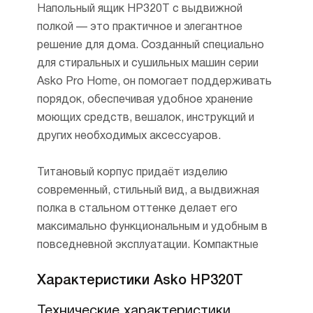
Напольный ящик HP320T с выдвижной
полкой — это практичное и элегантное
решение для дома. Созданный специально
для стиральных и сушильных машин серии
Asko Pro Home, он помогает поддерживать
порядок, обеспечивая удобное хранение
моющих средств, вешалок, инструкций и
других необходимых аксессуаров.
Титановый корпус придаёт изделию
современный, стильный вид, а выдвижная
полка в стальном оттенке делает его
максимально функциональным и удобным в
повседневной эксплуатации. Компактные
размеры 32 × 59.5 × 63 см и вес 29.2 кг (32.2
Характеристики Asko HP320T
кг в упаковке) позволяют разместить ящик в
любом удобном месте прачечной, экономя
Технические характеристики