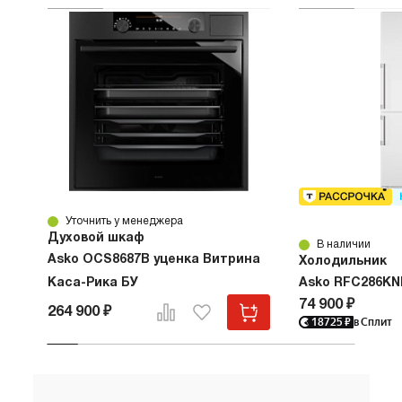
Уточнить у менеджера
Духовой шкаф
В наличии
Asko OCS8687B уценка Витрина
Холодильник
Каса-Рика БУ
Asko RFC286KN
74 900 ₽
264 900 ₽
18725
₽
в Сплит