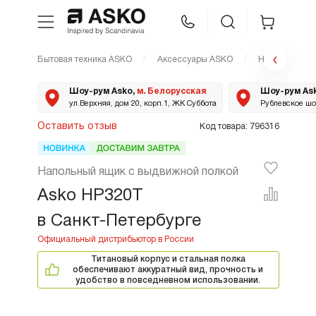
Бытовая техника ASKO
Аксессуары ASKO
Напольный ящ
WhatsApp
Сравнение
Избранное
Шоу-рум Asko,
м. Белорусская
Шоу-рум As
ул.Верхняя, дом 20, корп.1, ЖК Суббота
Рублевское шос
Техника для кухни
Оставить отзыв
Код товара: 796316
Уход за бельем
Напольный ящик с выдвижной полкой
Asko HP320T
Asko Professional
в Санкт-Петербурге
Аксессуары
Титановый корпус и стальная полка
обеспечивают аккуратный вид, прочность и
удобство в повседневном использовании.
Шоу-рум