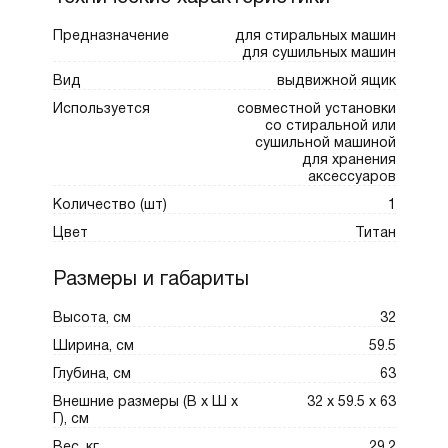
пространство и обеспечивая лёгкий доступ к
содержимому.
Предназначение
для стиральных машин
для сушильных машин
Вид
выдвижной ящик
Конструкция выполнена из прочных и
Используется
совместной установки
долговечных материалов, что гарантирует
со стиральной или
стабильность и надёжность даже при
сушильной машиной
для хранения
интенсивной эксплуатации. Напольный ящик
аксессуаров
не предназначен для установки в колонну, но
Количество (шт)
1
прекрасно справляется с ролью
Цвет
Титан
самостоятельного органайзера, превращая
пространство прачечной в аккуратную и
Размеры и габариты
функциональную зону.
Высота, см
32
HP320T с выдвижной полкой также
Ширина, см
59.5
облегчает работу в прачечной: удобная
Глубина, см
63
система выдвижения позволяет быстро
Внешние размеры (В х Ш х
32 х 59.5 х 63
Г), см
достать нужные предметы, а прочная полка
Вес, кг
29.2