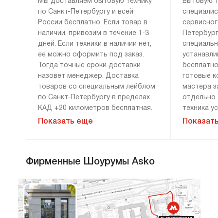
Мы доставляем бытовую технику
Бытовую т
по Санкт-Петербургу и всей
специалис
России бесплатно. Если товар в
сервисног
наличии, привозим в течение 1-3
Петербург
дней. Если техники в наличии нет,
специаль
ее можно оформить под заказ.
устанавли
Тогда точные сроки доставки
бесплатно
назовет менеджер. Доставка
готовые к
товаров со специальным лейблом
мастера з
по Санкт-Петербургу в пределах
отдельно.
КАД +20 километров бесплатная.
техника у
По России привозим технику
Дополните
Показать еще
Показат
бесплатно, если сумма заказа
демонтажу
составляет 100 000 рублей и
монтажу н
более. Доставка за 0 рублей
оплачива
Фирменные Шоурумы Asko
возможна только при 100%
расценки 
предоплате. Дополнительные
менеджера
условия уточняйте у менеджера.
«Сервис».
гарантию 
и материа
Мы привозим технику к двери или к
прихожей. Перенос до места